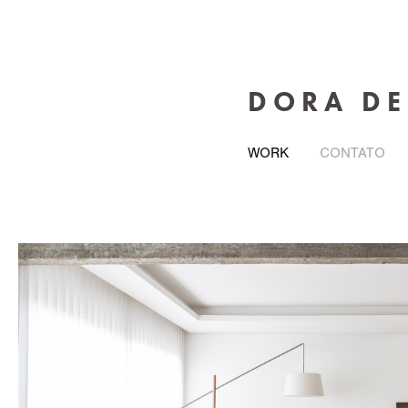
D O R A   D E 
WORK
CONTATO